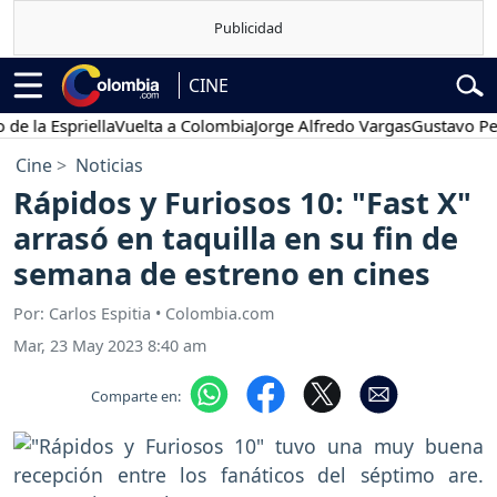
CINE
Espriella
Vuelta a Colombia
Jorge Alfredo Vargas
Gustavo Petro
Cine
Noticias
Rápidos y Furiosos 10: "Fast X"
arrasó en taquilla en su fin de
semana de estreno en cines
Por: Carlos Espitia • Colombia.com
Mar, 23 May 2023 8:40 am
Comparte en: