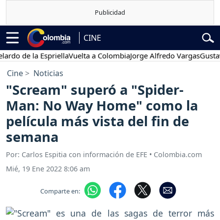
CINE
de la Espriella
Vuelta a Colombia
Jorge Alfredo Vargas
Gustavo Pe
Cine
Noticias
"Scream" superó a "Spider-
Man: No Way Home" como la
película más vista del fin de
semana
Por: Carlos Espitia con información de EFE • Colombia.com
Mié, 19 Ene 2022 8:06 am
Comparte en: