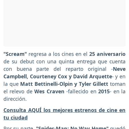
"Scream"
regresa a los cines en el
25 aniversario
de su debut con una quinta entrega que cuenta
con buena parte del reparto original -
Neve
Campbell, Courteney Cox y David Arquette
- y en
la que
Matt Bettinelli-Olpin y Tyler Gillett
toman
el relevo de
Wes Craven
-fallecido en
2015
- en la
dirección.
Consulta AQUÍ los mejores estrenos de cine en
tu ciudad
Por su parte,
"Spider-Man: No Way Home"
quedó