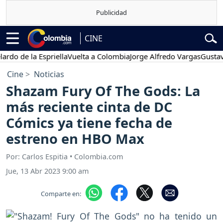
CINE
e la Espriella
Vuelta a Colombia
Jorge Alfredo Vargas
Gustavo Pet
Cine
Noticias
Shazam Fury Of The Gods: La
más reciente cinta de DC
Cómics ya tiene fecha de
estreno en HBO Max
Por: Carlos Espitia • Colombia.com
Jue, 13 Abr 2023 9:00 am
Comparte en: