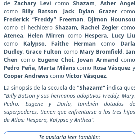
de
Zachary Levi
como
Shazam
,
Asher Angel
como
Billy Batson
,
Jack Dylan Grazer
como
Frederick “Freddy” Freeman
,
Djimon Hounsou
como el hechicero
Shazam, Rachel Zegler
como
Atenea
,
Helen Mirren
como
Hespera, Lucy Liu
como
Kalypso, Faithe Herman
como
Darla
Dudley, Grace Fulton
como
Mary Bromfield
,
Ian
Chen
como
Eugene Choi,
Jovan Armand
como
Pedro Peña, Marta Milans
como
Rosa Vásquez
y
Cooper Andrews
como
Víctor Vásquez.
La sinopsis de la secuela de
"Shazam!"
indica que
:
"Billy Batson y sus hermanos adoptivos Freddy, Mary,
Pedro, Eugene y Darla, también dotados de
superpoderes, tienen que enfrentarse a las tres hijas
de Atlas: Hespera, Kalypso y Anthea".
Te gustaría leer también: