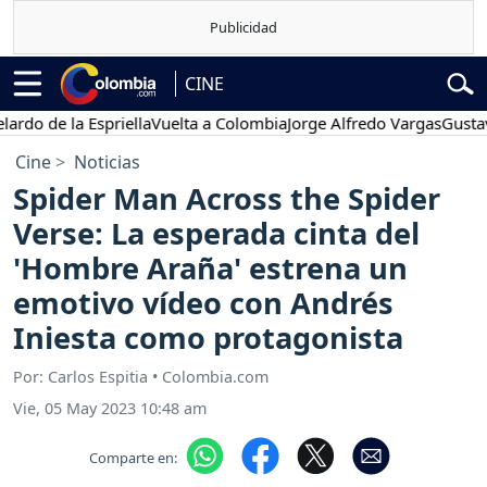
CINE
de la Espriella
Vuelta a Colombia
Jorge Alfredo Vargas
Gustavo Pet
Cine
Noticias
Spider Man Across the Spider
Verse: La esperada cinta del
'Hombre Araña' estrena un
emotivo vídeo con Andrés
Iniesta como protagonista
Por: Carlos Espitia • Colombia.com
Vie, 05 May 2023 10:48 am
Comparte en: