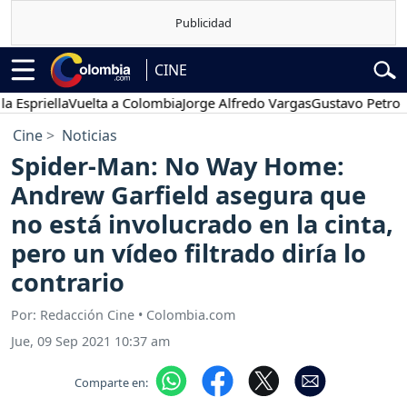
CINE
iella
Vuelta a Colombia
Jorge Alfredo Vargas
Gustavo Petro
Pose
Cine
Noticias
Spider-Man: No Way Home:
Andrew Garfield asegura que
no está involucrado en la cinta,
pero un vídeo filtrado diría lo
contrario
Por: Redacción Cine • Colombia.com
Jue, 09 Sep 2021 10:37 am
Comparte en: