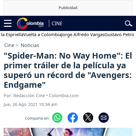
CINE
iella
Vuelta a Colombia
Jorge Alfredo Vargas
Gustavo Petro
Pose
Cine
Noticias
"Spider-Man: No Way Home": El
primer tráiler de la película ya
superó un récord de "Avengers:
Endgame"
Por: Redacción Cine • Colombia.com
Jue, 26 Ago 2021 10:34 am
Comparte en: