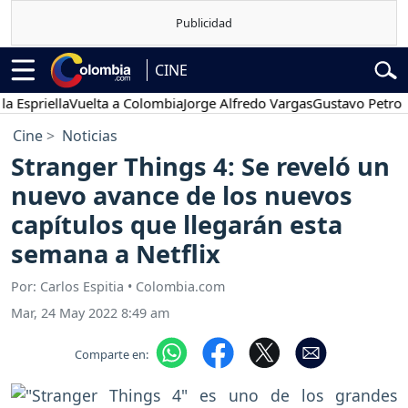
CINE
riella
Vuelta a Colombia
Jorge Alfredo Vargas
Gustavo Petro
Pos
Cine
Noticias
Stranger Things 4: Se reveló un
nuevo avance de los nuevos
capítulos que llegarán esta
semana a Netflix
Por: Carlos Espitia • Colombia.com
Mar, 24 May 2022 8:49 am
Comparte en: