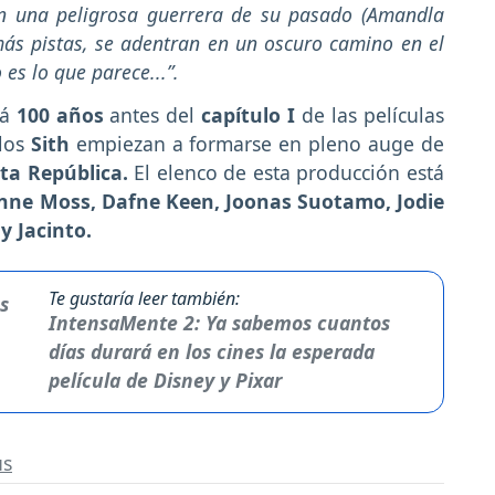
on una peligrosa guerrera de su pasado (Amandla
ás pistas, se adentran en un oscuro camino en el
es lo que parece...”.
rá
100 años
antes del
capítulo I
de las películas
 los
Sith
empiezan a formarse en pleno auge de
lta República.
El elenco de esta producción está
Anne Moss, Dafne Keen, Joonas Suotamo, Jodie
y Jacinto.
Te gustaría leer también:
IntensaMente 2: Ya sabemos cuantos
días durará en los cines la esperada
película de Disney y Pixar
us