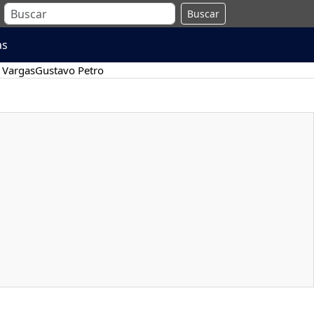
Buscar
as
 Vargas
Gustavo Petro