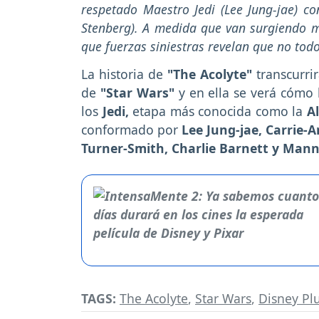
respetado Maestro Jedi (Lee Jung-jae) c
Stenberg). A medida que van surgiendo m
que fuerzas siniestras revelan que no todo 
La historia de
"The Acolyte"
transcurri
de
"Star Wars"
y en ella se verá cómo
los
Jedi,
etapa más conocida como la
A
conformado por
Lee Jung-jae, Carrie-
Turner-Smith, Charlie Barnett y Mann
TAGS:
The Acolyte
,
Star Wars
,
Disney Pl