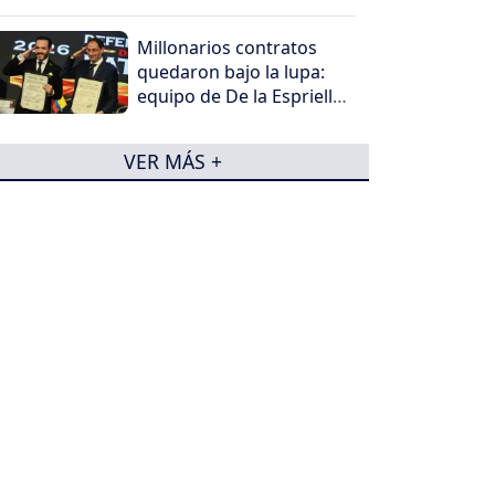
Millonarios contratos
quedaron bajo la lupa:
equipo de De la Espriella
acudió a Procuraduría y
Contraloría
VER MÁS +