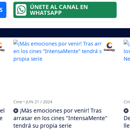
ÚNETE AL CANAL EN
S
WHATSAPP
Cine • JUN 21 / 2024
Cin
el
¡Más emociones por venir! Tras
e
arrasar en los cines "IntensaMente"
De
tendrá su propia serie
ll