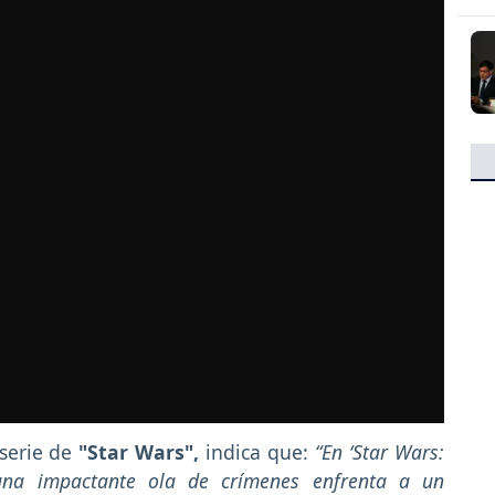
serie de
"Star Wars",
indica que:
“En ‘Star Wars:
 una impactante ola de crímenes enfrenta a un