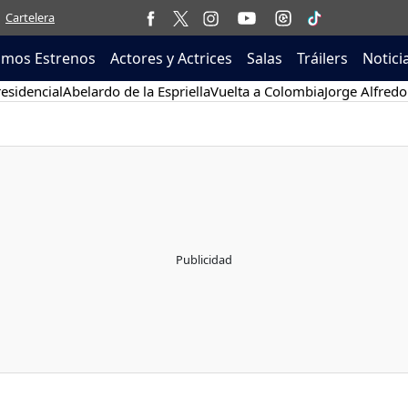
Cartelera
imos Estrenos
Actores y Actrices
Salas
Tráilers
Notici
esidencial
Abelardo de la Espriella
Vuelta a Colombia
Jorge Alfredo