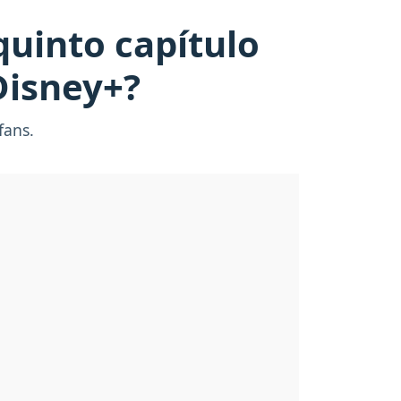
quinto capítulo
Disney+?
fans.