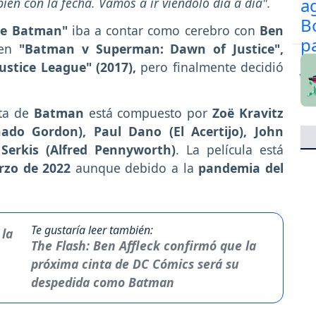
en con la fecha. Vamos a ir viéndolo día a día".
e Batman"
iba a contar como cerebro con
Ben
en
"Batman v Superman: Dawn of Justice",
Justice League" (2017),
pero finalmente decidió
nta de
Batman
está compuesto por
Zoë Kravitz
nado Gordon), Paul Dano (El Acertijo), John
Serkis (Alfred Pennyworth)
. La película está
zo de 2022
aunque debido a la
pandemia del
Te gustaría leer también:
The Flash: Ben Affleck confirmó que la
próxima cinta de DC Cómics será su
despedida como Batman