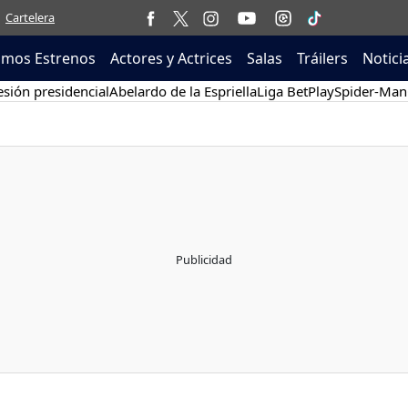
Cartelera
imos Estrenos
Actores y Actrices
Salas
Tráilers
Notici
sión presidencial
Abelardo de la Espriella
Liga BetPlay
Spider-Man