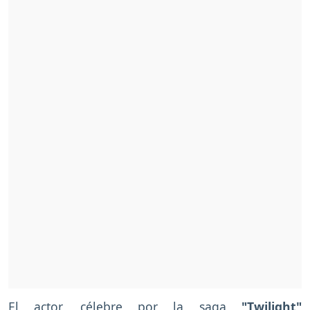
El actor, célebre por la saga
"Twilight"