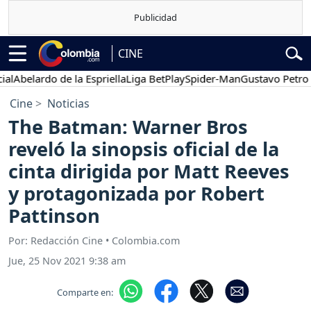
CINE
elardo de la Espriella
Liga BetPlay
Spider-Man
Gustavo Petro
Pos
Cine
Noticias
The Batman: Warner Bros
reveló la sinopsis oficial de la
cinta dirigida por Matt Reeves
y protagonizada por Robert
Pattinson
Por: Redacción Cine • Colombia.com
Jue, 25 Nov 2021 9:38 am
Comparte en: