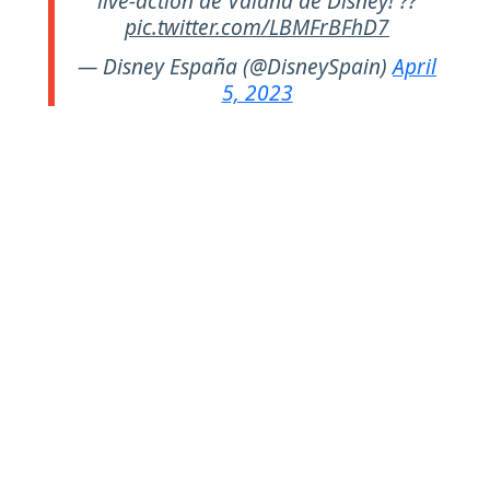
live-action de Vaiana de Disney! ??
pic.twitter.com/LBMFrBFhD7
— Disney España (@DisneySpain)
April
5, 2023