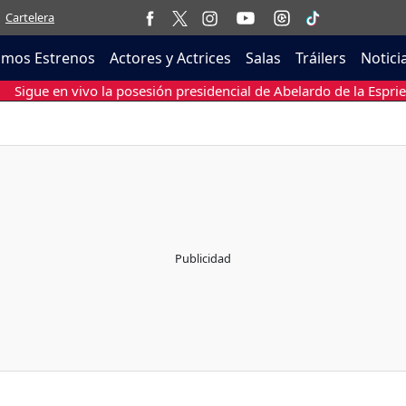
Cartelera
imos Estrenos
Actores y Actrices
Salas
Tráilers
Notici
Sigue en vivo la posesión presidencial de Abelardo de la Esprie