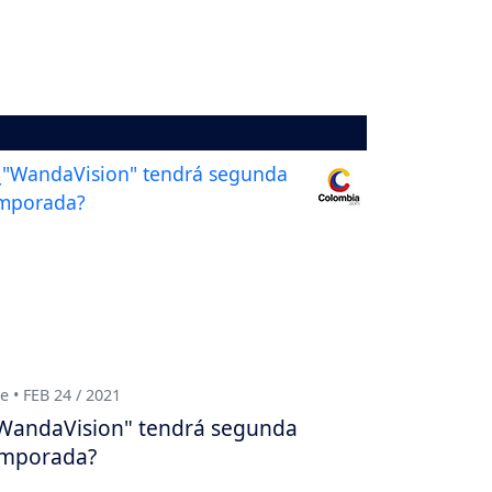
e • FEB 24 / 2021
WandaVision" tendrá segunda
mporada?