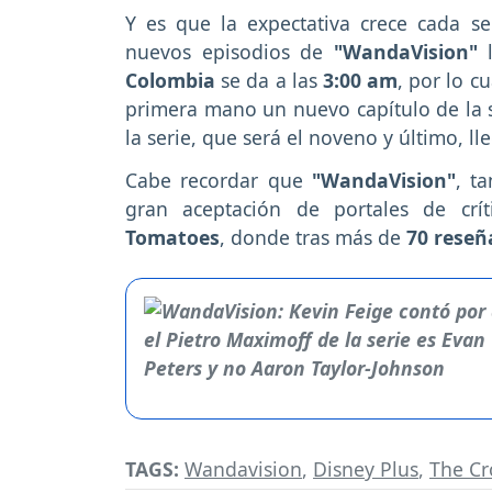
Y es que la expectativa crece cada 
nuevos episodios de
"WandaVision"
l
Colombia
se da a las
3:00 am
, por lo c
primera mano un nuevo capítulo de la 
la serie, que será el noveno y último, l
Cabe recordar que
"WandaVision"
, t
gran aceptación de portales de crí
Tomatoes
, donde tras más de
70 reseñ
TAGS:
Wandavision
,
Disney Plus
,
The C