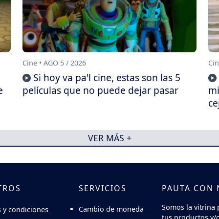
Cine • AGO 5 / 2026
Cin
Si hoy va pa'l cine, estas son las 5
e
películas que no puede dejar pasar
mi
ce
VER MÁS +
TROS
SERVICIOS
PAUTA CON
Somos la vitrina 
Cambio de moneda
 y condiciones
tus productos y/o