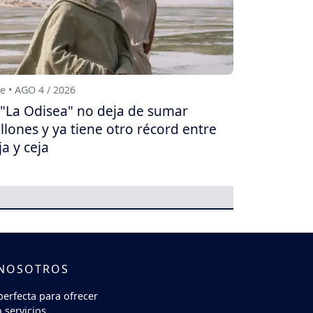
e • AGO 4 / 2026
"La Odisea" no deja de sumar
llones y ya tiene otro récord entre
ja y ceja
 NOSOTROS
perfecta para ofrecer
 servicios