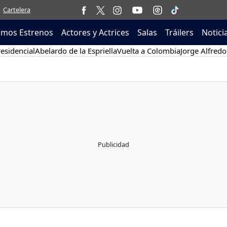
Cartelera
imos Estrenos
Actores y Actrices
Salas
Tráilers
Notici
esidencial
Abelardo de la Espriella
Vuelta a Colombia
Jorge Alfredo