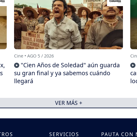
Cine • AGO 5 / 2026
Cin
x,
"Cien Años de Soledad" aún guarda
s
su gran final y ya sabemos cuándo
ca
llegará
lo
VER MÁS +
TROS
SERVICIOS
PAUTA CON