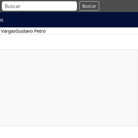
Buscar
as
 Vargas
Gustavo Petro