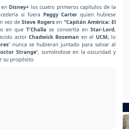
 en
Disney+
los cuatro primeros capítulos de la
ucedería si fuera
Peggy Carter
quien hubiese
n vez de
Steve Rogers
en
"Capitán América: El
ulo en que
T'Challa
se convertía en
Star-Lord
,
lecido actor
Chadwick Boseman
en el
UCM,
lo
res'
nunca se hubieran juntado para salvar al
Doctor Strange'
, sumiéndose en la oscuridad y
 su propósito.