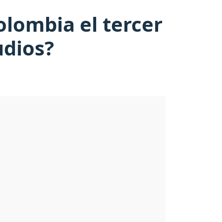
olombia el tercer
udios?