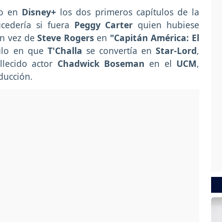
o en
Disney+
los dos primeros capítulos de la
ucedería si fuera
Peggy Carter
quien hubiese
n vez de
Steve Rogers
en
"Capitán América: El
tulo en que
T'Challa
se convertía en
Star-Lord
,
allecido actor
Chadwick Boseman
en el
UCM
,
ducción.