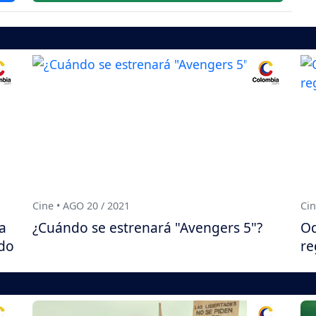
Cine • AGO 20 / 2021
Cin
la
¿Cuándo se estrenará "Avengers 5"?
Od
ado
re