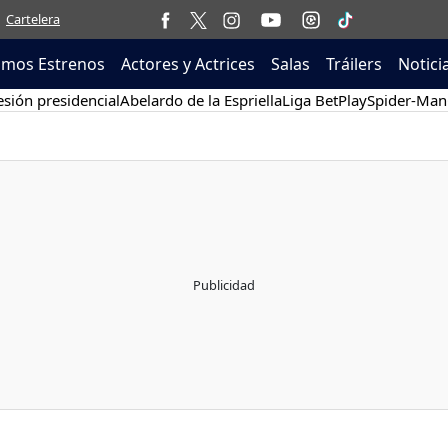
Cartelera
imos Estrenos
Actores y Actrices
Salas
Tráilers
Notici
sión presidencial
Abelardo de la Espriella
Liga BetPlay
Spider-Man