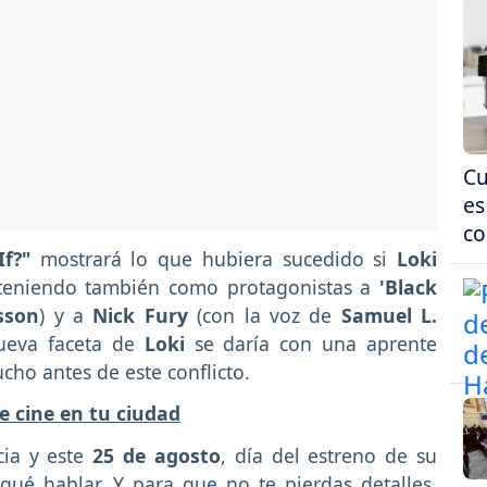
Cu
es
co
f?"
mostrará lo que hubiera sucedido si
Loki
 teniendo también como protagonistas a
'Black
sson
) y a
Nick Fury
(con la voz de
Samuel L.
nueva faceta de
Loki
se daría con una aprente
cho antes de este conflicto.
e cine en tu ciudad
ia y este
25 de agosto
, día del estreno de su
qué hablar. Y para que no te pierdas detalles,