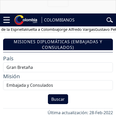
COLOMBIANOS
 Espriella
Vuelta a Colombia
Jorge Alfredo Vargas
Gustavo Petro
MISIONES DIPLOMÁTICAS (EMBAJADAS Y
CONSULADOS)
País
Misión
Buscar
Última actualización: 28-Feb-2022