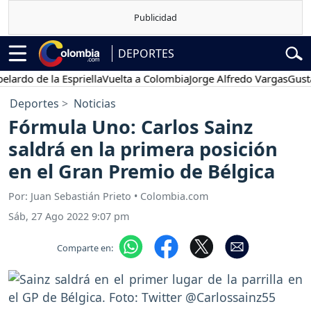
DEPORTES
o de la Espriella
Vuelta a Colombia
Jorge Alfredo Vargas
Gustavo P
Deportes
Noticias
Fórmula Uno: Carlos Sainz
saldrá en la primera posición
en el Gran Premio de Bélgica
Por: Juan Sebastián Prieto • Colombia.com
Sáb, 27 Ago 2022 9:07 pm
Comparte en: