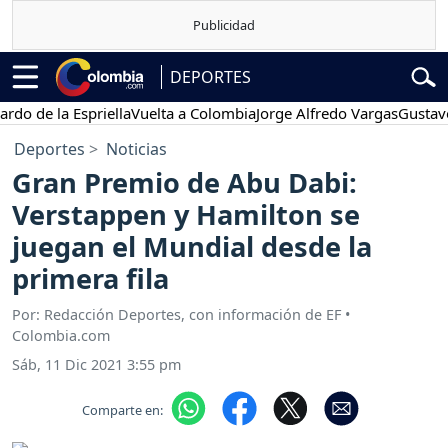
DEPORTES
e la Espriella
Vuelta a Colombia
Jorge Alfredo Vargas
Gustavo Petr
Deportes
Noticias
Gran Premio de Abu Dabi:
Verstappen y Hamilton se
juegan el Mundial desde la
primera fila
Por: Redacción Deportes, con información de EF •
Colombia.com
Sáb, 11 Dic 2021 3:55 pm
Comparte en: