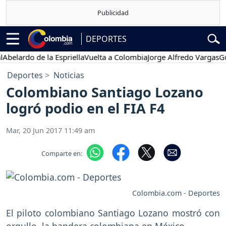
DEPORTES
rdo de la Espriella
Vuelta a Colombia
Jorge Alfredo Vargas
Gustavo
Deportes
Noticias
Colombiano Santiago Lozano
logró podio en el FIA F4
Mar, 20 Jun 2017 11:49 am
Comparte en:
Colombia.com - Deportes
El piloto colombiano Santiago Lozano mostró con
orgullo, la bandera colombiana en México.