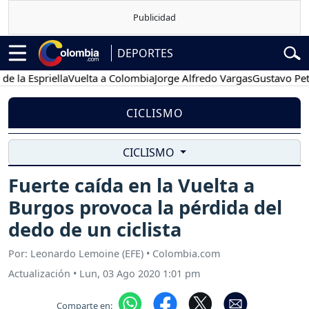
DEPORTES
 Espriella
Vuelta a Colombia
Jorge Alfredo Vargas
Gustavo Petro
CICLISMO
CICLISMO
Fuerte caída en la Vuelta a
Burgos provoca la pérdida del
dedo de un ciclista
Por: Leonardo Lemoine (EFE) • Colombia.com
Actualización
•
Lun, 03 Ago 2020 1:01 pm
Comparte en: