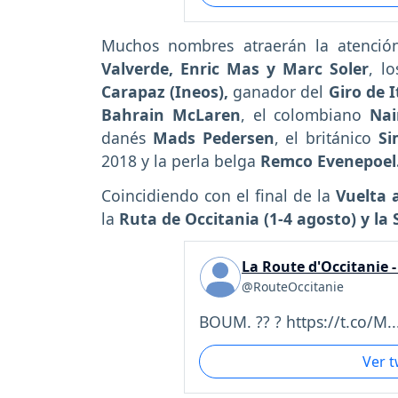
Muchos nombres atraerán la atenci
Valverde, Enric Mas y Marc Soler
, l
Carapaz (Ineos),
ganador del
Giro de I
Bahrain McLaren
, el colombiano
Nai
danés
Mads Pedersen
, el británico
Si
2018 y la perla belga
Remco Evenepoel
Coincidiendo con el final de la
Vuelta 
la
Ruta de Occitania (1-4 agosto) y la 
La Route d'Occitanie 
@RouteOccitanie
BOUM. ?? ? https://t.co/M..
Ver 