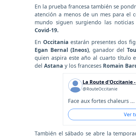
En la prueba francesa también se pondrá
atención a menos de un mes para el 
mundo siguen surgiendo las noticias
Covid-19.
En
Occitania
estarán presentes dos fi
Egan Bernal (Ineos)
, ganador del
Tou
quien aspira este año al cuarto título
del
Astana
y los franceses
Romain Bard
La Route d'Occitanie 
@RouteOccitanie
Face aux fortes chaleurs ...
Ver 
También el sábado se abre la temporad