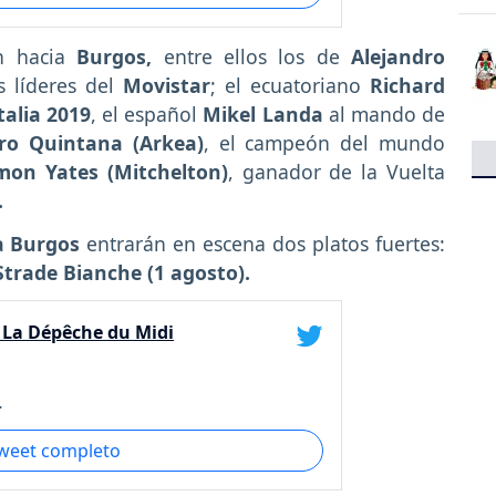
ón hacia
Burgos,
entre ellos los de
Alejandro
os líderes del
Movistar
; el ecuatoriano
Richard
talia 2019
, el español
Mikel Landa
al mando de
ro Quintana (Arkea)
, el campeón del mundo
mon Yates (Mitchelton)
, ganador de la Vuelta
.
a Burgos
entrarán en escena dos platos fuertes:
Strade Bianche (1 agosto).
- La Dépêche du Midi
.
tweet completo