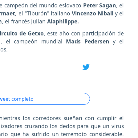
iple campeón del mundo eslovaco
Peter Sagan
, el
rmaet,
el "Tiburón" italiano
Vincenzo Nibali
y el
, el francés Julian
Alaphilippe.
ircuito de Getxo
, este año con participación de
a
, el campeón mundial
Mads Pedersen
y el
os.
tweet completo
mientras los corredores sueñan con cumplir el
nizadores cruzando los dedos para que un virus
ario que ha sufrido un terremoto considerable.