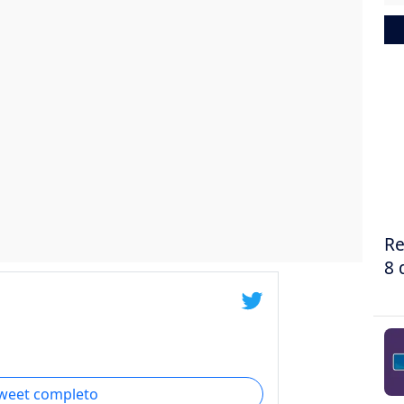
Re
8 
tweet completo