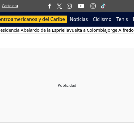
Cartelera
entroamericanos y del Caribe
Noticias
Ciclismo
Tenis
esidencial
Abelardo de la Espriella
Vuelta a Colombia
Jorge Alfredo