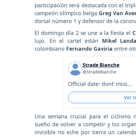
participación será destacada con el tr
campeón olímpico belga
Greg Van Ave
dorsal número 1 y defensor de la corona
El domingo día 2 se une a la fiesta el
C
lujo. En el cartel están
Mikel Land
colombiano
Fernando Gaviria
entre otr
Strade Bianche
@StradeBianche
Official date: dont’ miss...
Ver 
Una semana crucial para el ciclismo 
sueño de volver a competir y los orga
invisible no eche por tierra un calend