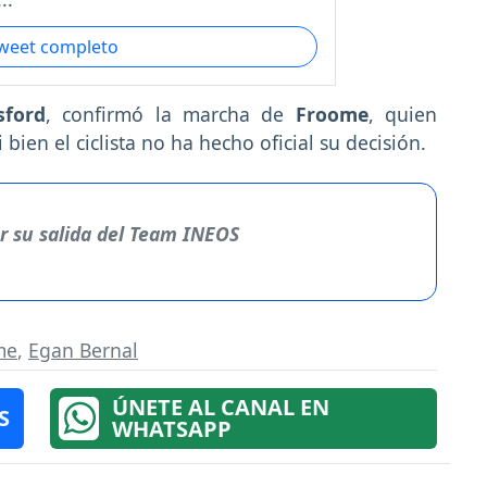
tweet completo
sford
, confirmó la marcha de
Froome
, quien
si bien el ciclista no ha hecho oficial su decisión.
or su salida del Team INEOS
me
,
Egan Bernal
ÚNETE AL CANAL EN
S
WHATSAPP