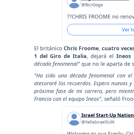
@BiciGoga
??CHRIS FROOME no renova
Ver 
El británico
Chris Froome
,
cuatro veces
1 del Giro de Italia
, dejará el
Ineos
a
década fenomenal"
que no le aparta de 
"Ha sido una década fenomenal con el
atesoraré los recuerdos. Espero nuevos 
próxima fase de mi carrera, pero mientr
Francia con el equipo Ineos"
, señaló Fro
Israel Start-Up Nation
@YallaIsraelSUN
Welcome to our family, CH.