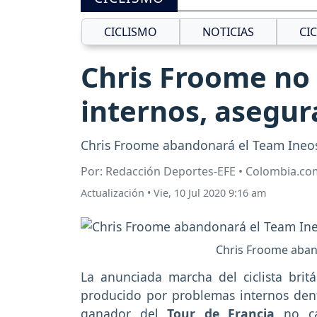
CICLISMO
NOTICIAS
CI
Chris Froome no 
internos, asegur
Chris Froome abandonará el Team Ineos t
Por: Redacción Deportes-EFE • Colombia.co
Actualización
•
Vie, 10 Jul 2020 9:16 am
Chris Froome aband
La anunciada marcha del ciclista brit
producido por problemas internos dent
ganador del
Tour de Francia
no cam