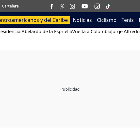
Cartelera
entroamericanos y del Caribe
Noticias
Ciclismo
Tenis
esidencial
Abelardo de la Espriella
Vuelta a Colombia
Jorge Alfredo