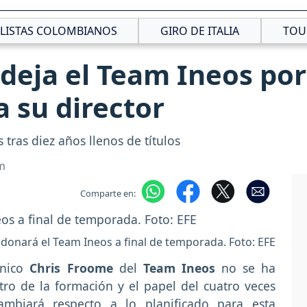
CLISTAS COLOMBIANOS
GIRO DE ITALIA
TOU
deja el Team Ineos po
a su director
ras diez años llenos de títulos
m
Comparte en:
onará el Team Ineos a final de temporada. Foto: EFE
ánico
Chris Froome
del
Team Ineos
no se ha
ro de la formación y el papel del cuatro veces
biará respecto a lo planificado para esta