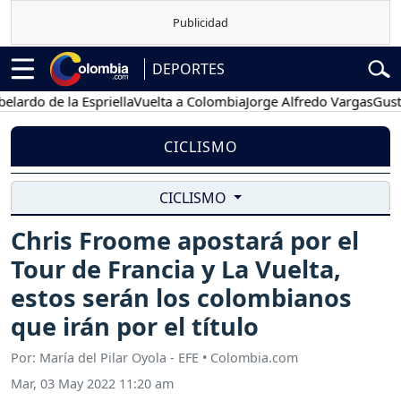
DEPORTES
o de la Espriella
Vuelta a Colombia
Jorge Alfredo Vargas
Gustavo P
CICLISMO
CICLISMO
Chris Froome apostará por el
Tour de Francia y La Vuelta,
estos serán los colombianos
que irán por el título
Por: María del Pilar Oyola - EFE • Colombia.com
Mar, 03 May 2022 11:20 am