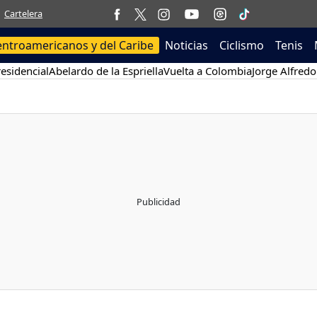
Cartelera
entroamericanos y del Caribe
Noticias
Ciclismo
Tenis
esidencial
Abelardo de la Espriella
Vuelta a Colombia
Jorge Alfredo