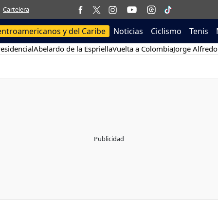
Cartelera
entroamericanos y del Caribe
Noticias
Ciclismo
Tenis
esidencial
Abelardo de la Espriella
Vuelta a Colombia
Jorge Alfredo