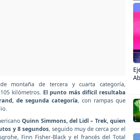
Ej
Ab
s de montaña de tercera y cuarta categoría,
s 105 kilómetros.
El punto más difícil resultaba
irand, de segunda categoría
, con rampas que
io.
mericano
Quinn Simmons, del Lidl – Trek, quien
nutos y 8 segundos
, seguido muy de cerca por el
grohe, Finn Fisher-Black y el francés del Total