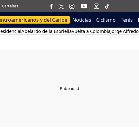
Cartelera
entroamericanos y del Caribe
Noticias
Ciclismo
Tenis
esidencial
Abelardo de la Espriella
Vuelta a Colombia
Jorge Alfredo