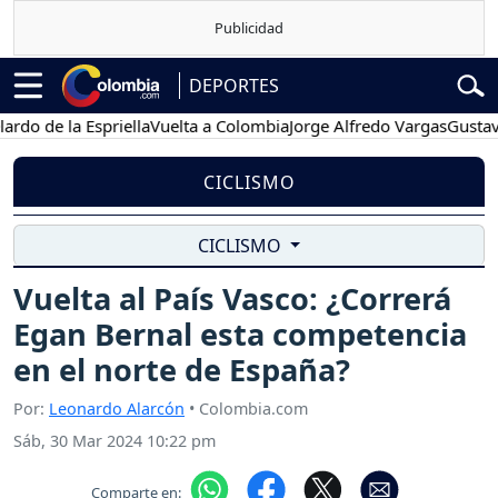
DEPORTES
de la Espriella
Vuelta a Colombia
Jorge Alfredo Vargas
Gustavo Pet
CICLISMO
CICLISMO
Vuelta al País Vasco: ¿Correrá
Egan Bernal esta competencia
en el norte de España?
Por:
Leonardo Alarcón
• Colombia.com
Sáb, 30 Mar 2024 10:22 pm
Comparte en: