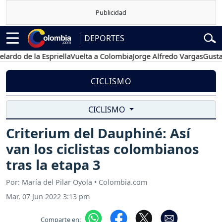
DEPORTES
 de la Espriella
Vuelta a Colombia
Jorge Alfredo Vargas
Gustavo Pe
CICLISMO
CICLISMO
Criterium del Dauphiné: Así
van los ciclistas colombianos
tras la etapa 3
Por: María del Pilar Oyola • Colombia.com
Mar, 07 Jun 2022 3:13 pm
Comparte en: