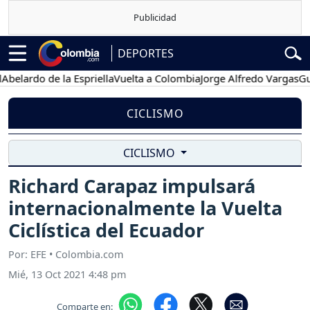
DEPORTES
rdo de la Espriella
Vuelta a Colombia
Jorge Alfredo Vargas
Gustavo
CICLISMO
CICLISMO
Richard Carapaz impulsará
internacionalmente la Vuelta
Ciclística del Ecuador
Por: EFE • Colombia.com
Mié, 13 Oct 2021 4:48 pm
Comparte en: