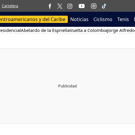
Cartelera
entroamericanos y del Caribe
Noticias
Ciclismo
Tenis
esidencial
Abelardo de la Espriella
Vuelta a Colombia
Jorge Alfredo