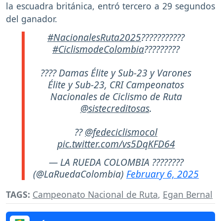
la escuadra británica, entró tercero a 29 segundos
del ganador.
#NacionalesRuta2025
???????????
#CiclismodeColombia
?????????
???? Damas Élite y Sub-23 y Varones
Élite y Sub-23, CRI Campeonatos
Nacionales de Ciclismo de Ruta
@sistecreditosas
.
??
@fedeciclismocol
pic.twitter.com/vs5DqKFD64
— LA RUEDA COLOMBIA ????????
(@LaRuedaColombia)
February 6, 2025
TAGS:
Campeonato Nacional de Ruta
,
Egan Bernal