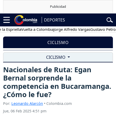
DEPORTES
priella
Vuelta a Colombia
Jorge Alfredo Vargas
Gustavo Petro
Pos
CICLISMO
CICLISMO
Nacionales de Ruta: Egan
Bernal sorprende la
competencia en Bucaramanga.
¿Cómo le fue?
Por:
Leonardo Alarcón
• Colombia.com
Jue, 06 Feb 2025 4:51 pm