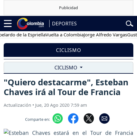
DEPORTES
do de la Espriella
Vuelta a Colombia
Jorge Alfredo Vargas
Gustavo 
CICLISMO
CICLISMO
"Quiero destacarme", Esteban
Chaves irá al Tour de Francia
Actualización
•
Jue, 20 Ago 2020 7:59 am
Comparte en: