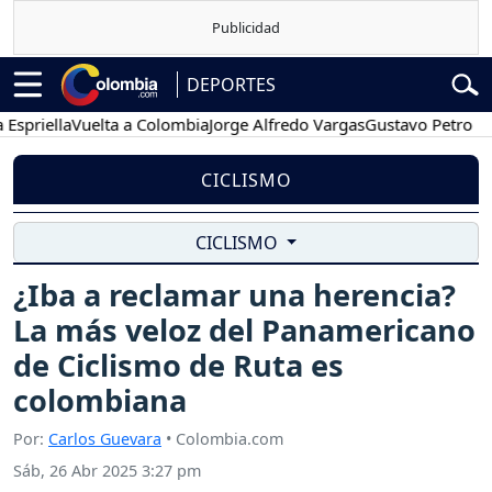
DEPORTES
ella
Vuelta a Colombia
Jorge Alfredo Vargas
Gustavo Petro
Poses
CICLISMO
CICLISMO
¿Iba a reclamar una herencia?
La más veloz del Panamericano
de Ciclismo de Ruta es
colombiana
Por:
Carlos Guevara
• Colombia.com
Sáb, 26 Abr 2025 3:27 pm