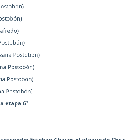
Postobón)
ostobón)
gafredo)
Postobón)
zana Postobón)
ana Postobón)
na Postobón)
na Postobón)
la etapa 6?
í respondió Esteban Chaves el ataque de Chris