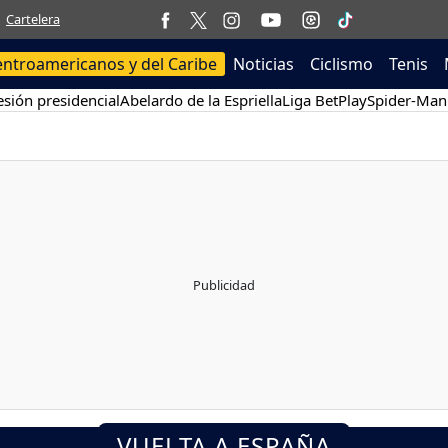
Cartelera
entroamericanos y del Caribe
Noticias
Ciclismo
Tenis
sión presidencial
Abelardo de la Espriella
Liga BetPlay
Spider-Man
VUELTA A ESPAÑA