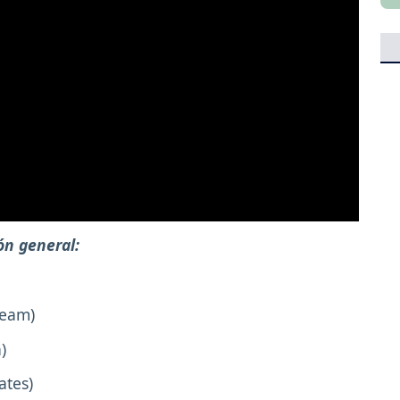
ión general:
 Team)
)
ates)