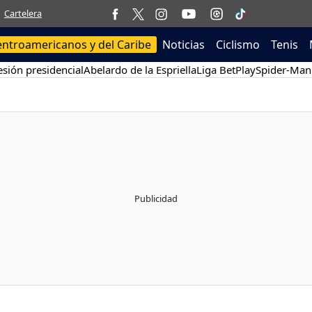
Cartelera
entroamericanos y del Caribe
Noticias
Ciclismo
Tenis
sión presidencial
Abelardo de la Espriella
Liga BetPlay
Spider-Man