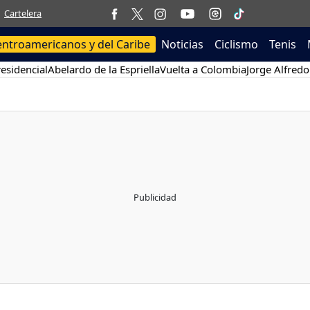
Cartelera
entroamericanos y del Caribe
Noticias
Ciclismo
Tenis
esidencial
Abelardo de la Espriella
Vuelta a Colombia
Jorge Alfredo