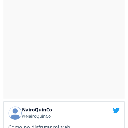
NairoQuinCo
@NairoQuinCo
Como no disfrutar mi trab...