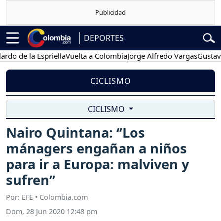
DEPORTES
e la Espriella
Vuelta a Colombia
Jorge Alfredo Vargas
Gustavo Petr
CICLISMO
CICLISMO
Nairo Quintana: ‘’Los
mánagers engañan a niños
para ir a Europa: malviven y
sufren’’
Por: EFE • Colombia.com
Dom, 28 Jun 2020 12:48 pm