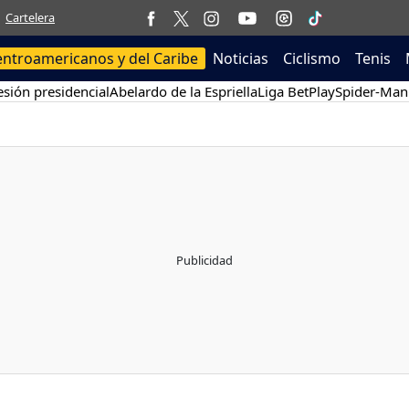
Cartelera
entroamericanos y del Caribe
Noticias
Ciclismo
Tenis
sión presidencial
Abelardo de la Espriella
Liga BetPlay
Spider-Man