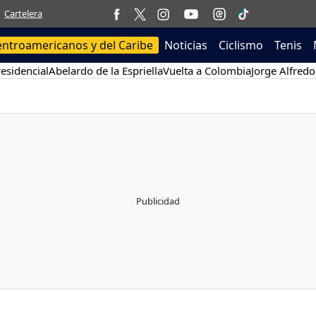
Cartelera
entroamericanos y del Caribe
Noticias
Ciclismo
Tenis
esidencial
Abelardo de la Espriella
Vuelta a Colombia
Jorge Alfredo