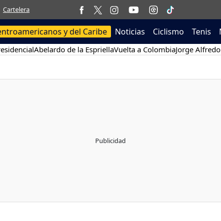
Cartelera
entroamericanos y del Caribe
Noticias
Ciclismo
Tenis
esidencial
Abelardo de la Espriella
Vuelta a Colombia
Jorge Alfredo