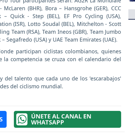
 Pro Tour participantes serán: AG2R La Mondiale
 - McLaren (BHR), Bora – Hansgrohe (GER), CCC
k – Quick - Step (BEL), EF Pro Cycling (USA),
tion (ISR), Lotto Soudal (BEL), Mitchelton - Scott
cling Team (RSA), Team Ineos (GBR), Team Jumbo
 – Segafredo (USA) y UAE Team Emirates (UAE).
onde participan ciclistas colombianos, quienes
e la competencia se cruza con el calendario del
 del talento que cada uno de los 'escarabajos'
des del ciclismo mundial.
ÚNETE AL CANAL EN
S
WHATSAPP