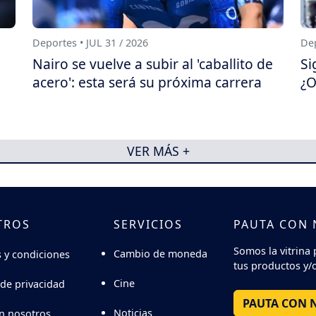
Deportes • JUL 31 / 2026
Dep
Nairo se vuelve a subir al 'caballito de
Si
acero': esta será su próxima carrera
¿O
VER MÁS +
TROS
SERVICIOS
PAUTA CON
Somos la vitrina 
Cambio de moneda
 y condiciones
tus productos y/o
Cine
 de privacidad
PAUTA CON 
Noticias
n nosotros