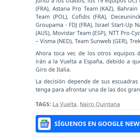
Junto a los citados, los 19 equipos UCI
(FRA), Astana Pro Team (KAZ), Bahrain
Team (POL), Cofidis (FRA), Deceuninc
Groupama - FDJ (FRA), Israel Start-Up Na
(AUS), Movistar Team (ESP), NTT Pro Cy
– Visma (NED), Team Sunweb (GER), Trek
Ahora toca ver, de los otros equipos d
irán a la Vuelta a España, debido a qu
Giro de Italia.
La decisión depende de sus escuadras y
tenga para afrontar una de las dos gran
TAGS:
La Vuelta
,
Nairo Quintana
SÍGUENOS EN GOOGLE NEW