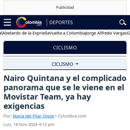
DEPORTES
ardo de la Espriella
Vuelta a Colombia
Jorge Alfredo Vargas
Gustav
CICLISMO
CICLISMO
Nairo Quintana y el complicado
panorama que se le viene en el
Movistar Team, ya hay
exigencias
Por:
María del Pilar Oyola
• Colombia.com
Lun, 18 Nov 2024 4:13 pm