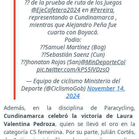
?? de la prueba de ruta de los Juegos
@EjeCafetero2024
en
#Pereira
,
representando a Cundinamarca ,
mientras que Alejandro Peña fue
cuarto con Boyacá.
Podio:
??Samuel Martínez (Bog)
??Sebastián Saenz (Cun)
??Jhonatan Rojas (San)
@MinDeporteCol
pic.twitter.com/kP55lVDzsQ
— Equipo de ciclismo Ministerio del
Deporte (@CiclismoGob)
November 14,
2024
Además, en la disciplina de Paracycling,
Cundinamarca celebró la victoria de Laura
Valentina Pedroza
, quien se llevó el oro en la
categoría C5 femenina. Por su parte, Julián Cortés,