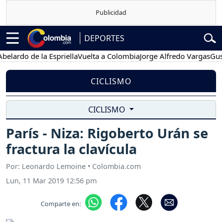
DEPORTES
rdo de la Espriella
Vuelta a Colombia
Jorge Alfredo Vargas
Gustavo
CICLISMO
CICLISMO
París - Niza: Rigoberto Urán se
fractura la clavícula
Por: Leonardo Lemoine • Colombia.com
Lun, 11 Mar 2019 12:56 pm
Comparte en: