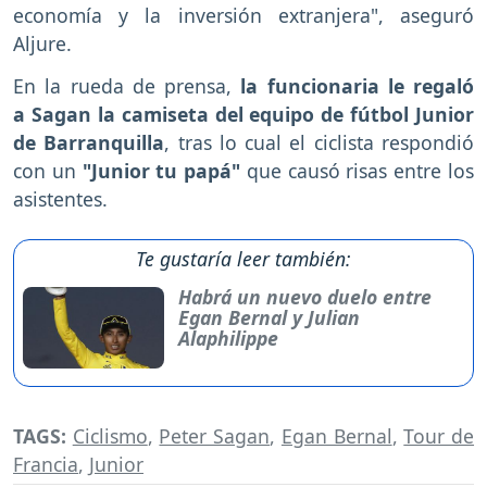
economía y la inversión extranjera", aseguró
Aljure.
En la rueda de prensa,
la funcionaria le regaló
a Sagan la camiseta del equipo de fútbol Junior
de Barranquilla
, tras lo cual el ciclista respondió
con un
"Junior tu papá"
que causó risas entre los
asistentes.
Te gustaría leer también:
Habrá un nuevo duelo entre
Egan Bernal y Julian
Alaphilippe
TAGS:
Ciclismo
,
Peter Sagan
,
Egan Bernal
,
Tour de
Francia
,
Junior