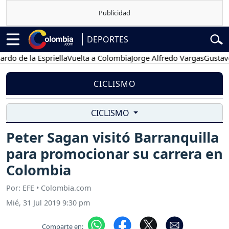
DEPORTES
e la Espriella
Vuelta a Colombia
Jorge Alfredo Vargas
Gustavo Pet
CICLISMO
CICLISMO
Peter Sagan visitó Barranquilla
para promocionar su carrera en
Colombia
Por: EFE • Colombia.com
Mié, 31 Jul 2019 9:30 pm
Comparte en: