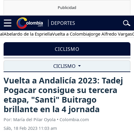
DEPORTES
lardo de la Espriella
Vuelta a Colombia
Jorge Alfredo Vargas
Gusta
CICLISMO
CICLISMO
Vuelta a Andalicía 2023: Tadej
Pogacar consigue su tercera
etapa, "Santi" Buitrago
brillante en la 4 jornada
Por: María del Pilar Oyola • Colombia.com
Sáb, 18 Feb 2023 11:03 am