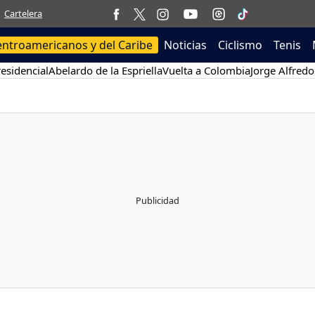
Cartelera
entroamericanos y del Caribe
Noticias
Ciclismo
Tenis
esidencial
Abelardo de la Espriella
Vuelta a Colombia
Jorge Alfredo