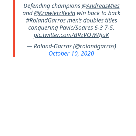
Defending champions
@AndreasMies
and
@KrawietzKevin
win back to back
#RolandGarros
men’s doubles titles
conquering Pavic/Soares 6-3 7-5.
pic.twitter.com/BRzVOWWJuK
— Roland-Garros (@rolandgarros)
October 10, 2020