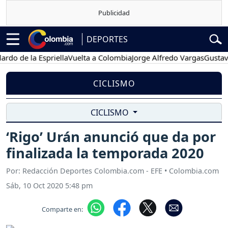
DEPORTES
e la Espriella
Vuelta a Colombia
Jorge Alfredo Vargas
Gustavo Petr
CICLISMO
CICLISMO
‘Rigo’ Urán anunció que da por
finalizada la temporada 2020
Por: Redacción Deportes Colombia.com - EFE • Colombia.com
Sáb, 10 Oct 2020 5:48 pm
Comparte en: