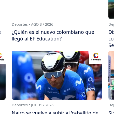
Deportes • AGO 3 / 2026
Dep
s
¿Quién es el nuevo colombiano que
Di
llegó al EF Education?
co
Se
Deportes • JUL 31 / 2026
Dep
Nairo se vuelve a subir al 'caballito de
Si