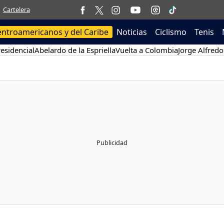
Cartelera
entroamericanos y del Caribe
Noticias
Ciclismo
Tenis
esidencial
Abelardo de la Espriella
Vuelta a Colombia
Jorge Alfredo