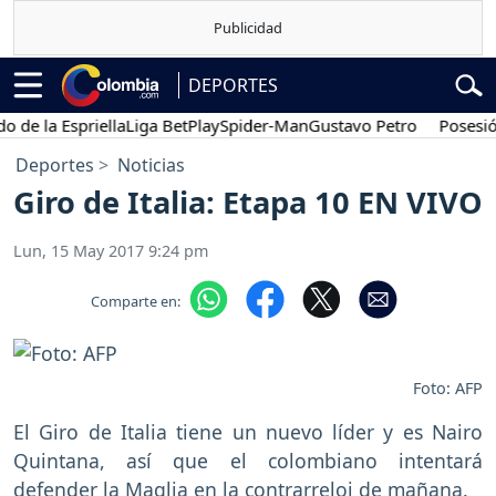
DEPORTES
 la Espriella
Liga BetPlay
Spider-Man
Gustavo Petro
Posesión pr
Deportes
Noticias
Giro de Italia: Etapa 10 EN VIVO
Lun, 15 May 2017 9:24 pm
Comparte en:
Foto: AFP
El Giro de Italia tiene un nuevo líder y es Nairo
Quintana, así que el colombiano intentará
defender la Maglia en la contrarreloj de mañana.