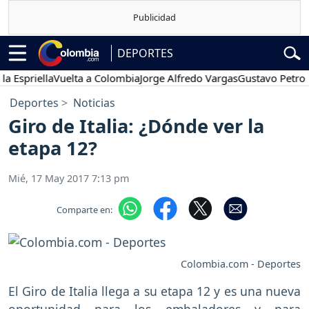
DEPORTES
riella
Vuelta a Colombia
Jorge Alfredo Vargas
Gustavo Petro
Pos
Deportes
Noticias
Giro de Italia: ¿Dónde ver la
etapa 12?
Mié, 17 May 2017 7:13 pm
Comparte en:
Colombia.com - Deportes
El Giro de Italia llega a su etapa 12 y es una nueva
oportunidad para los embaladores y para